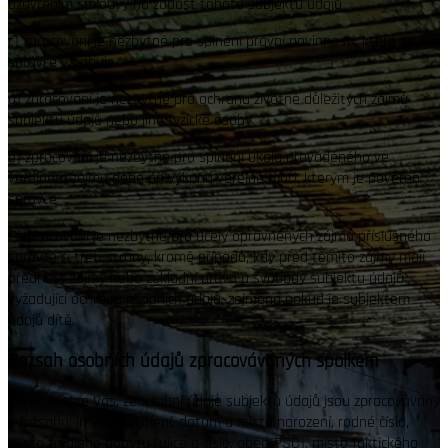
uzavřením smlouvy na žádost tohoto subjektu údajů
c)
zpracování je nezbytné pro splnění právní povinnosti, která se na
správce vztahuje
d)
zpracování je nezbytné pro ochranu životně důležitých zájmů
subjektu údajů nebo jiné fyzické osoby
e)
zpracování je nezbytné pro splnění úkolu prováděného ve
veřejném zájmu nebo při výkonu veřejné moci, kterým je pověřen
správce
f)
zpracování je nezbytné pro účely oprávněných zájmů příslušného
správce či třetí strany, kromě případů, kdy před těmito zájmy mají
přednost zájmy nebo základní práva a svobody subjektu údajů
vyžadující ochranu osobních údajů, zejména pokud je subjektem
údajů dítě.
Rozsah osobních údajů zpracovávaných spolkem
Informujeme Vás, že osobní údaje subjektů údajů jsou zpracovávány
v rozsahu: jméno, příjmení, datum a místo narození, rodné číslo,
místo trvalého pobytu (ulice a číslo, obec, PSČ), místo faktického