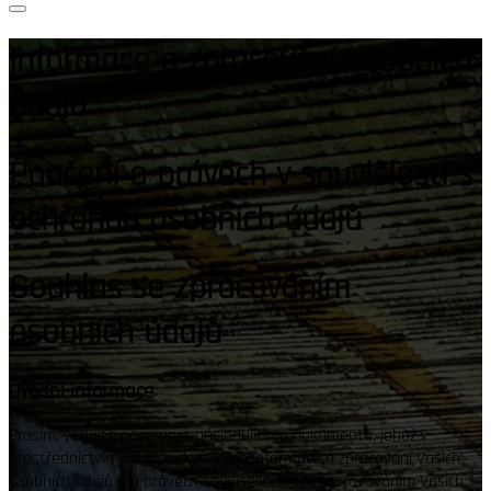
Informace o zpracování osobních
údajů
Poučení o právech v souvislosti s
ochranou osobních údajů
Souhlas se zpracováním
osobních údajů
Úvodní informace
Prosím, věnujte pozornost následujícímu dokumentu, jehož
prostřednictvím Vám poskytujeme informace o zpracování Vašich
osobních údajů a o právech souvisejících se zpracováváním Vašich