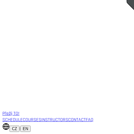
Přežij TO!
SCHEDULE
COURSES
INSTRUCTORS
CONTACT
FAQ
|
CZ
EN