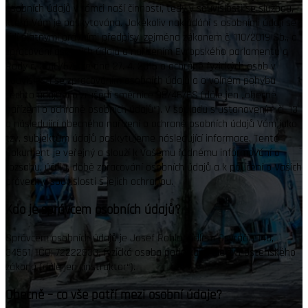
osobních údajů v rámci naší činnosti, tedy v souvislosti se službou,
která Vám je poskytována. Jakékoliv nakládání s osobními údaji se
řídí platnými právními předpisy, zejména zákonem č. 110/2019 Sb., o
zpracování osobních údajů a nařízením Evropského parlamentu a
Rady č. 2016/679 ze dne 27. 4. 2016 o ochraně fyzických osob v
souvislosti se zpracováním osobních údajů a o volném pohybu
těchto údajů a o zrušení směrnice 95/46/ES (dále jen „obecné
nařízení o ochraně osobních údajů“). V souladu s ustanovením čl. 13
a následující obecného nařízení o ochraně osobních údajů Vám jako
tzv. subjektům údajů poskytujeme následující informace. Tento
dokument je veřejný a slouží k Vašemu řádnému informování o
rozsahu, účelu, době zpracování osobních údajů a k poučení o Vašich
právech v souvislosti s jejich ochranou.
Kdo je správcem osobních údajů?
Správcem osobních údajů je Josef Rohla, sídlem Osvračín 140,
34561, IČO: 72222833, fyzická osoba podnikající dle živnostenského
zákona (dále jen „instruktor“).
Obecně – co vše patří mezi osobní údaje?