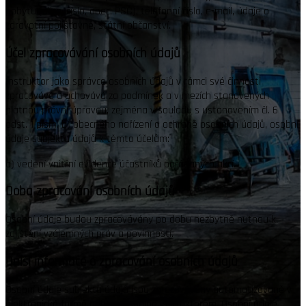
pobytu (ulice, číslo, obec, PSČ), telefonní číslo, e-mail, údaje o
zdravotní pojišťovně, státní občanství.
Účel zpracovávání osobních údajů
Instruktor jako správce osobních údajů v rámci své činnosti
zpracovává a uchovává za podmínek a v mezích stanovených
platnou právní úpravou, zejména v souladu s ustanovením čl. 6
odst. 1 písm. b) obecného nařízení o ochraně osobních údajů, osobní
údaje subjektu údajů k těmto účelům:
a)
vedení vnitřní evidence účastníků pořádaných akcí.
Doba zpracování osobních údajů
Osobní údaje budou zpracovávány po dobu nezbytně nutnou k
zajištění vzájemných práv a povinností.
Další informace o zpracování osobních údajů
Osobní údaje subjektu údajů jsou zpracovávány automatizovaně v
elektronické formě nebo manuálně instruktorem. Osobní údaje