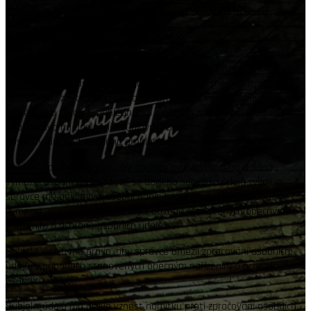
subjektu údajů nebudou zpracovávány zpracovateli osobních údajů.
Poučení o právech subjektů údajů
Subjekt údajů má právo požádat Správce o poskytnutí informace o
zpracování jeho osobních údajů. Subjekt údajů má právo, aby
správce bez zbytečného odkladu opravil nepřesné osobní údaje,
které se ho týkají. S přihlédnutím k účelům zpracování má subjekt
údajů právo na doplnění neúplných osobních údajů, a to i
poskytnutím dodatečného prohlášení.
Subjekt údajů má právo, aby správce bez zbytečného odkladu
vymazal osobní údaje, které se daného subjektu údajů týkají, a
správce má povinnost osobní údaje bez zbytečného odkladu
vymazat, pokud je dán některý z důvodů stanovených obecným
nařízením o ochraně osobních údajů.
Subjekt údajů má právo, aby správce omezil zpracování osobních
údajů, v případech stanovených obecným nařízením o ochraně
osobních údajů.
Subjekt údajů má právo vznést námitku proti zpracování osobních