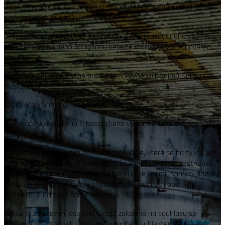
údajů, které se ho týkají, pokud Správce zpracovává osobní údaje
z následujících důvodů:
a)
zpracování je nezbytné pro splnění úkolu prováděného ve
veřejném zájmu nebo při výkonu veřejné moci, kterým je pověřen
Správce
b)
zpracování je nezbytné pro účely oprávněných zájmů Správce či
třetí strany
c)
pro účely přímého marketingu
d)
pro účely vědeckého či historického výzkumu nebo pro statistické
účely
Subjekt údajů má právo získat osobní údaje, které se ho týkají, jež
poskytl správci, ve strukturovaném, běžně používaném a strojově
čitelném formátu, a právo předat tyto údaje jinému správci, aniž by
tomu správce bránil, a to v případech stanovených obecným
nařízením o ochraně osobních údajů.
Pokud je zpracování osobních údajů založeno na souhlasu se
zpracováním osobních údajů poskytnutém subjektem údajů, má