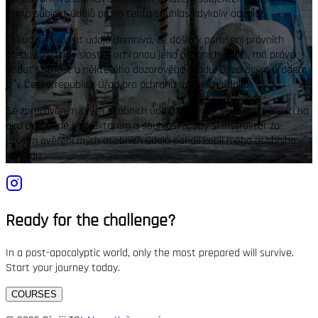
tento subjekt údajů právo tento souhlas kdykoliv odvolat.
Pokud se subjekt údajů domnívá, že došlo k porušení právních
předpisů v souvislosti s ochranou jeho osobních údajů, má právo
podat stížnost u některého dozorového úřadu. Dozorovým úřadem
je v České republice Úřad pro ochranu osobních údajů.
Se zpracováním svých osobních údajů výslovně souhlasím účastí na
akci pořádané instruktorem a souhlasím, aby si Instruktor za
účelem ověření mých osobních údajů pořídil kopii mého osobního
dokladu.
Ready for the challenge?
In a post-apocalyptic world, only the most prepared will survive.
Start your journey today.
COURSES