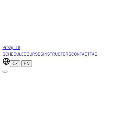
Přežij TO!
SCHEDULE
COURSES
INSTRUCTORS
CONTACT
FAQ
|
CZ
EN