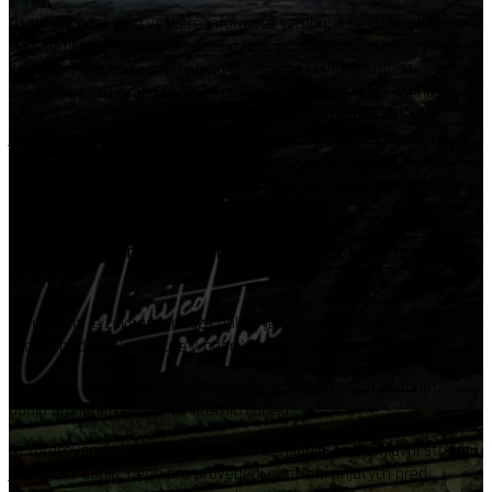
Osobními údaji jsou veškeré informace vztahující se k identifikované
či identifikovatelné fyzické osobě (člověku), na základě kterých lze
konkrétní fyzickou osobu přímo či nepřímo identifikovat. Mezi osobní
údaje tak patří široká škála informací, jako je například jméno,
pohlaví, věk a datum narození, osobní stav, fotografie (resp.
jakékoliv zobrazení podoby), rodné číslo, místo trvalého pobytu,
telefonní číslo, e-mail, údaje o zdravotní pojišťovně, státní
občanství, údaje o zdravotním stavu (fyzickém i psychickém), ale
také otisk prstu, podpis nebo IP adresa.
Na jakém základě můžeme zpracovávat vaše osobní
údaje?
Zpracování je zákonné, pouze pokud je splněna nejméně jedna z
těchto podmínek a pouze v odpovídajícím rozsahu:
a)
subjekt údajů udělil souhlas se zpracováním svých osobních
údajů pro jeden či více konkrétních účelů
b)
zpracování je nezbytné pro splnění smlouvy, jejíž smluvní stranou
je subjekt údajů, nebo pro provedení opatření přijatých před